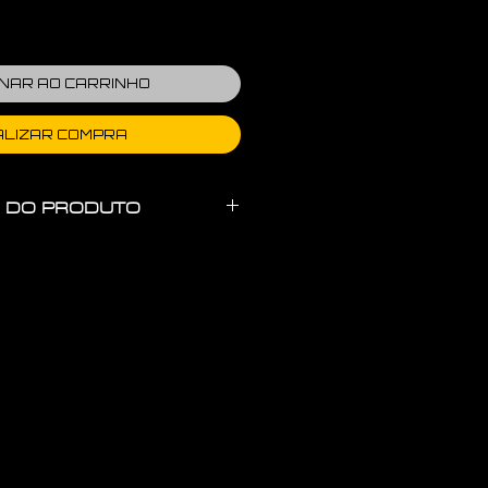
ONAR AO CARRINHO
ALIZAR COMPRA
 DO PRODUTO
ação
ACETADO
E LEVE
e
POLICARBONATO / TODAS
UV400