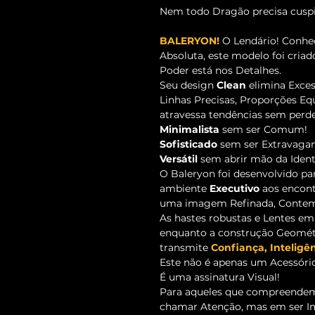
Nem todo Dragão precisa cuspi
BALERYON!
O Lendário! Conhe
Absoluta, este modelo foi cria
Poder está nos Detalhes.
Seu design
Clean
elimina Exces
Linhas Precisas, Proporções Eq
atravessa tendências sem perd
Minimalista
sem ser Comum!
Sofisticado
sem ser Extravagan
Versátil
sem abrir mão da Ident
O Baleryon foi desenvolvido p
ambiente
Executivo
aos encon
uma imagem Refinada, Contem
As hastes robustas e Lentes em
enquanto a construção Geométr
transmite
Confiança, Inteligên
Este não é apenas um Acessório.
É uma assinatura Visual!
Para aqueles que compreendem 
chamar Atenção, mas em ser Im