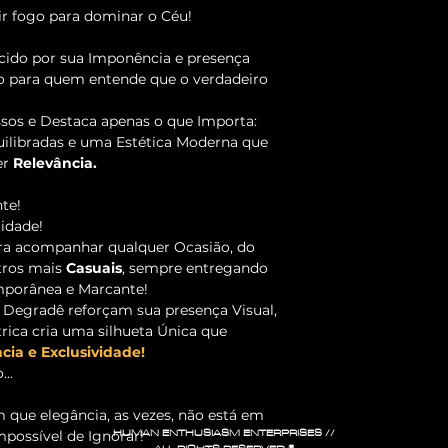
r fogo para dominar o Céu!
cido por sua Imponência e presença
do para quem entende que o verdadeiro
sos e Destaca apenas o que Importa:
uilibradas e uma Estética Moderna que
er
Relevância.
te!
idade!
ara acompanhar qualquer Ocasião, do
tros mais
Casuais
, sempre entregando
porânea e Marcante!
 Degradê reforçam sua presença Visual,
ica cria uma silhueta Única que
cia e Exclusividade!
..
que elegância, as vezes, não está em
HUMAN ENTHUSIASM ENTERPRISES //
possível de Ignorar!