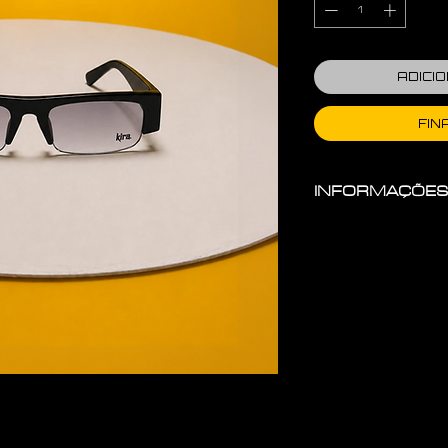
ADICI
FIN
INFORMAÇÕES
Material da Arm
/ EXTREMAMENT
Material da Lent
AS PROTEÇÕES 